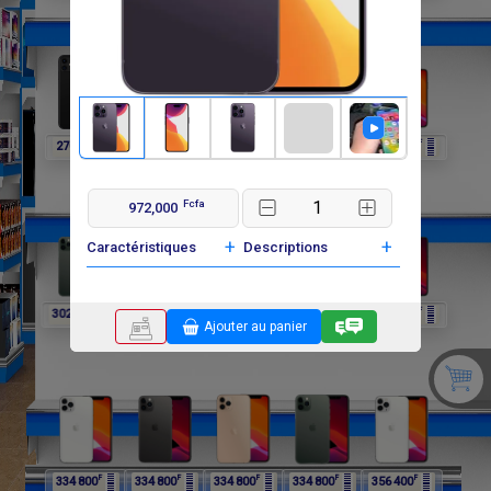
F
F
F
F
F
270 000
270 000
302 400
302 400
302 400
Fcfa
972,000
+
+
Caractéristiques
Descriptions
F
F
F
F
F
302 400
334 800
334 800
334 800
334 800
Ajouter au panier
F
F
F
F
F
334 800
334 800
334 800
334 800
356 400