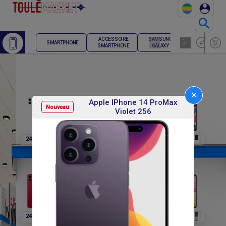
⚲
ACCESSOIRE
SAMSUNG
TELEPHONE
SMARTPHONE
SMARTPHONE
GALAXY
FIXE
✕
Apple IPhone 14 ProMax
Nouveau
Violet 256
F
F
F
F
F
248 400
248 400
248 400
248 400
248 400
F
F
F
F
F
248 400
270 000
270 000
270 000
270 000