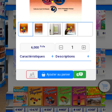
F
F
F
F
F
F
F
8 250
6 060
4 025
8 015
6 600
3 900
8 000
Fcfa
6,000
+
+
Caractéristiques
Descriptions
F
F
F
F
F
F
F
9 750
9 750
11 650
12 075
4 900
4 900
3 100
Ajouter au panier
F
F
F
F
F
F
F
4 900
10 675
8 500
8 850
8 100
4 300
5 000