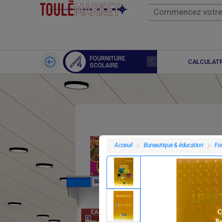
FOURNITURE
LIVRES
CALCULATR
SCOLAIRE
Bureautique & éducation
Fou
Acceuil
F
F
50
7 695