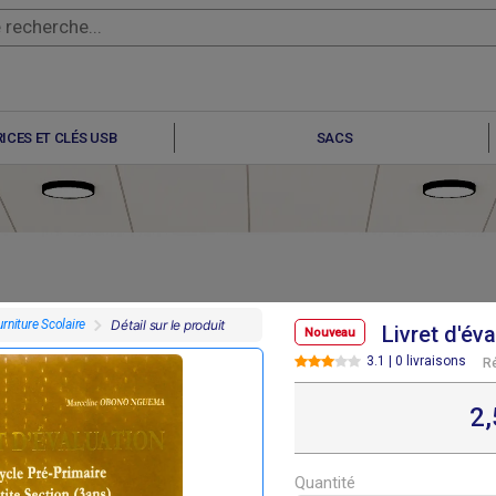
ICES ET CLÉS USB
SACS
rniture Scolaire
Détail sur le produit
Livret d'év
Nouveau
3.1 | 0 livraisons
R
F
F
F
F
7 695
6 640
9 100
6 330
2
Quantité