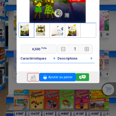
F
F
F
F
F
F
F
8 250
6 060
4 025
8 015
6 600
3 900
8 000
Fcfa
6,500
+
+
Caractéristiques
Descriptions
F
F
F
F
F
F
F
9 750
9 750
11 650
12 075
4 900
4 900
3 100
Ajouter au panier
F
F
F
F
F
F
F
4 900
10 675
8 500
8 850
8 100
4 300
5 000