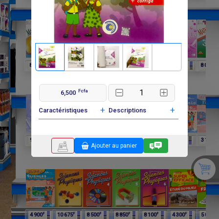
F
F
F
F
F
F
F
8 250
6 060
4 025
8 015
6 600
3 900
8 000
Fcfa
6,500
+
+
Caractéristiques
Descriptions
F
F
F
F
F
F
F
9 750
9 750
11 650
12 075
4 900
4 900
3 100
Ajouter au panier
F
F
F
F
F
F
F
4 900
10 675
8 500
8 850
8 100
4 300
5 000