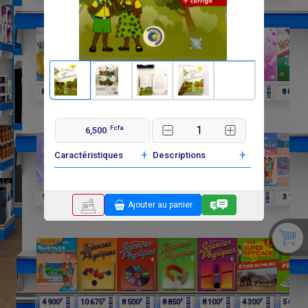
F
F
F
F
F
F
F
8 250
6 060
4 025
8 015
6 600
3 900
8 000
Fcfa
6,500
+
+
Caractéristiques
Descriptions
F
F
F
F
F
F
F
9 750
9 750
11 650
12 075
4 900
4 900
3 100
Ajouter au panier
F
F
F
F
F
F
F
4 900
10 675
8 500
8 850
8 100
4 300
5 000