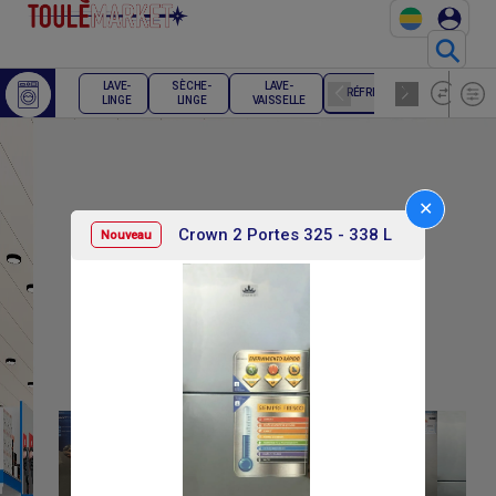
⚲
LAVE-
SÈCHE-
LAVE-
RÉFRIGÉRATEUR
CONG
LINGE
LINGE
VAISSELLE
✕
Crown 2 Portes 325 - 338 L
Nouveau