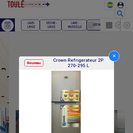
⚲
LAVE-
SÈCHE-
LAVE-
RÉFRIGÉRATEUR
CONG
LINGE
LINGE
VAISSELLE
✕
Crown Refrigerateur 2P
Nouveau
270-295 L