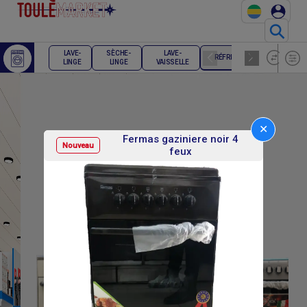
⚲
LAVE-
SÈCHE-
LAVE-
RÉFRIGÉRATEUR
CONG
LINGE
LINGE
VAISSELLE
✕
Fermas gaziniere noir 4
Nouveau
feux