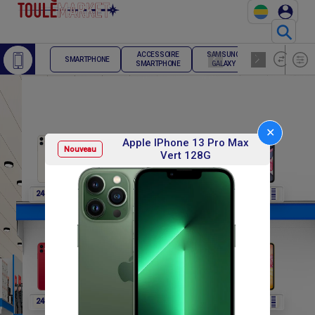
⚲
ACCESSOIRE
SAMSUNG
TELEPHONE
SMARTPHONE
SMARTPHONE
GALAXY
FIXE
✕
Apple IPhone 13 Pro Max
Nouveau
Vert 128G
F
F
F
F
F
248 400
248 400
248 400
248 400
248 400
F
F
F
F
F
248 400
270 000
270 000
270 000
270 000