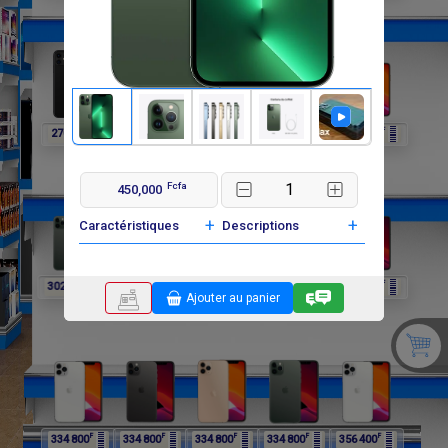
F
F
F
F
F
270 000
270 000
302 400
302 400
302 400
Fcfa
450,000
+
+
Caractéristiques
Descriptions
F
F
F
F
F
302 400
334 800
334 800
334 800
334 800
Ajouter au panier
F
F
F
F
F
334 800
334 800
334 800
334 800
356 400