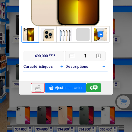
F
F
F
F
F
270 000
270 000
302 400
302 400
302 400
Fcfa
490,000
+
+
Caractéristiques
Descriptions
F
F
F
F
F
302 400
334 800
334 800
334 800
334 800
Ajouter au panier
F
F
F
F
F
334 800
334 800
334 800
334 800
356 400