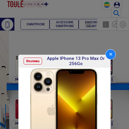
⚲
ACCESSOIRE
SAMSUNG
TELEPHONE
SMARTPHONE
SMARTPHONE
GALAXY
FIXE
✕
Apple IPhone 13 Pro Max Or
Nouveau
256Go
F
F
F
F
F
248 400
248 400
248 400
248 400
248 400
F
F
F
F
F
248 400
270 000
270 000
270 000
270 000