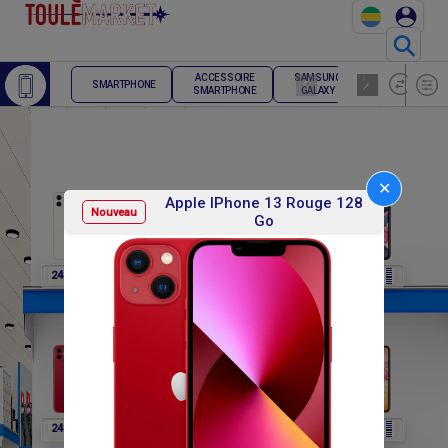
⚲
ACCESSOIRE
SAMSUNG
TELEPHONE
SMARTPHONE
SMARTPHONE
GALAXY
FIXE
✕
Apple IPhone 13 Rouge 128
Nouveau
Go
F
F
F
F
F
248 400
248 400
248 400
248 400
248 400
F
F
F
F
F
248 400
270 000
270 000
270 000
270 000