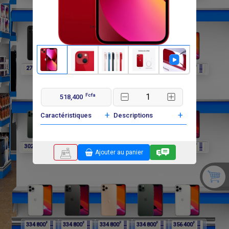
F
F
F
F
F
270 000
270 000
302 400
302 400
302 400
Fcfa
518,400
+
+
Caractéristiques
Descriptions
F
F
F
F
F
302 400
334 800
334 800
334 800
334 800
Ajouter au panier
F
F
F
F
F
334 800
334 800
334 800
334 800
356 400