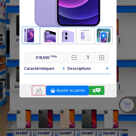
F
F
F
F
F
270 000
270 000
302 400
302 400
302 400
Fcfa
318,600
+
+
Caractéristiques
Descriptions
F
F
F
F
F
302 400
334 800
334 800
334 800
334 800
Ajouter au panier
F
F
F
F
F
334 800
334 800
334 800
334 800
356 400