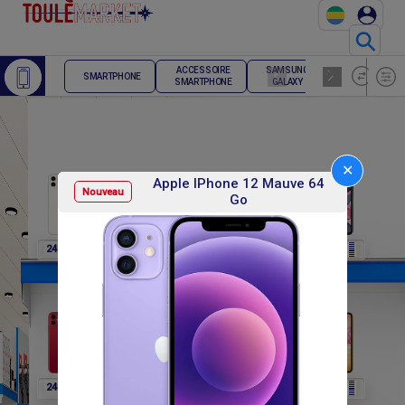
⚲
ACCESSOIRE
SAMSUNG
TELEPHONE
SMARTPHONE
SMARTPHONE
GALAXY
FIXE
✕
Apple IPhone 12 Mauve 64
Nouveau
Go
F
F
F
F
F
248 400
248 400
248 400
248 400
248 400
F
F
F
F
F
248 400
270 000
270 000
270 000
270 000