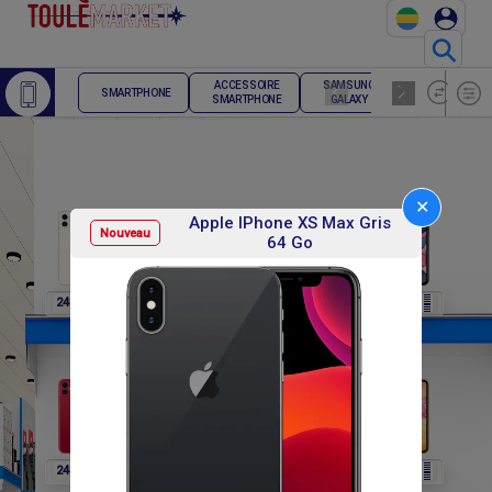
⚲
ACCESSOIRE
SAMSUNG
TELEPHONE
SMARTPHONE
SMARTPHONE
GALAXY
FIXE
✕
Apple IPhone XS Max Gris
Nouveau
64 Go
F
F
F
F
F
248 400
248 400
248 400
248 400
248 400
F
F
F
F
F
248 400
270 000
270 000
270 000
270 000