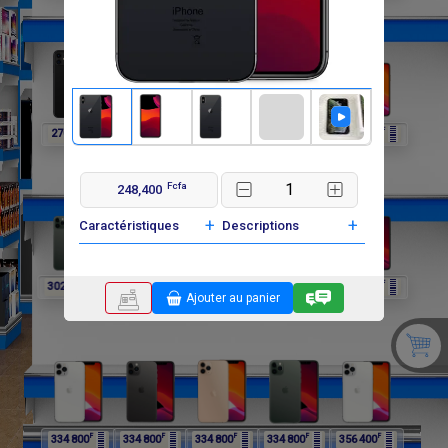
F
F
F
F
F
270 000
270 000
302 400
302 400
302 400
Fcfa
248,400
+
+
Caractéristiques
Descriptions
F
F
F
F
F
302 400
334 800
334 800
334 800
334 800
Ajouter au panier
F
F
F
F
F
334 800
334 800
334 800
334 800
356 400