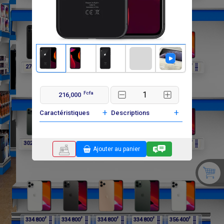
F
F
F
F
F
270 000
270 000
302 400
302 400
302 400
Fcfa
216,000
+
+
Caractéristiques
Descriptions
F
F
F
F
F
302 400
334 800
334 800
334 800
334 800
Ajouter au panier
F
F
F
F
F
334 800
334 800
334 800
334 800
356 400