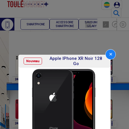
⚲
ACCESSOIRE
SAMSUNG
TELEPHONE
SMARTPHONE
SMARTPHONE
GALAXY
FIXE
✕
Apple IPhone XR Noir 128
Nouveau
Go
F
F
F
F
F
248 400
248 400
248 400
248 400
248 400
F
F
F
F
F
248 400
270 000
270 000
270 000
270 000