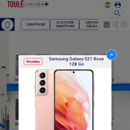
⚲
ACCESSOIRE
SAMSUNG
TELEPHONE
SMARTPHONE
SMARTPHONE
GALAXY
FIXE
✕
Samsung Galaxy S21 Rose
Nouveau
128 Go
F
F
F
F
F
307 800
307 800
307 800
307 800
291 600
F
F
F
F
F
291 600
291 600
291 600
302 400
302 400