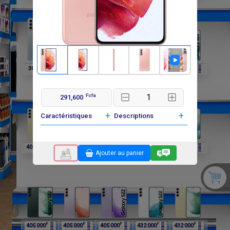
F
F
F
F
F
302 400
297 000
297 000
297 000
405 000
Fcfa
291,600
+
+
Caractéristiques
Descriptions
F
F
F
F
F
405 000
405 000
405 000
405 000
405 000
Ajouter au panier
F
F
F
F
F
405 000
405 000
405 000
432 000
432 000