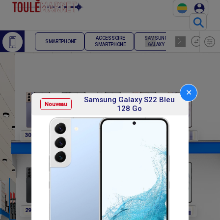
⚲
ACCESSOIRE
SAMSUNG
TELEPHONE
SMARTPHONE
SMARTPHONE
GALAXY
FIXE
✕
Samsung Galaxy S22 Bleu
Nouveau
128 Go
F
F
F
F
F
307 800
307 800
307 800
307 800
291 600
F
F
F
F
F
291 600
291 600
291 600
302 400
302 400