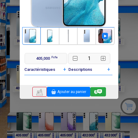
F
F
F
F
F
302 400
297 000
297 000
297 000
405 000
Fcfa
405,000
+
+
Caractéristiques
Descriptions
F
F
F
F
F
405 000
405 000
405 000
405 000
405 000
Ajouter au panier
F
F
F
F
F
405 000
405 000
405 000
432 000
432 000