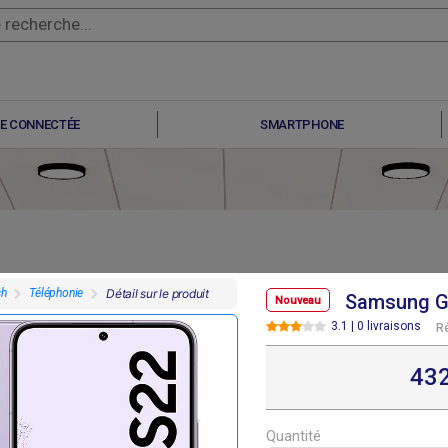
E CONNECTÉE
SMARTPHONE
ch
Téléphonie
Détail sur le produit
Samsung Ga
Nouveau
3.1 | 0 livraisons
R
F
F
F
F
07 800
307 800
291 600
291 600
43
Quantité