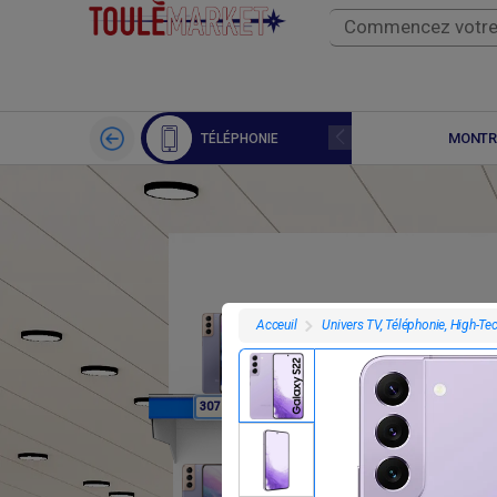
APPLE WATCH
MONTR
TÉLÉPHONIE
Univers TV, Téléphonie, High-Te
Acceuil
F
F
307 800
307 800
3