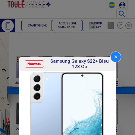
⚲
ACCESSOIRE
SAMSUNG
TELEPHONE
SMARTPHONE
SMARTPHONE
GALAXY
FIXE
✕
Samsung Galaxy S22+ Bleu
Nouveau
128 Go
F
F
F
F
F
307 800
307 800
307 800
307 800
291 600
F
F
F
F
F
291 600
291 600
291 600
302 400
302 400