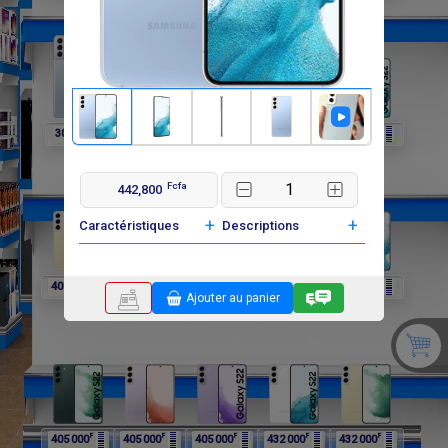
F
F
F
F
F
302 400
297 000
297 000
297 000
405 000
Fcfa
442,800
+
+
Caractéristiques
Descriptions
F
F
F
F
F
405 000
405 000
405 000
405 000
405 000
Ajouter au panier
F
F
F
F
F
405 000
405 000
405 000
432 000
432 000