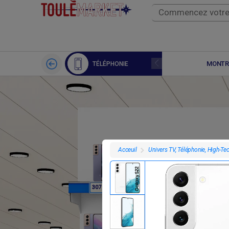
APPLE WATCH
MONTR
TÉLÉPHONIE
Univers TV, Téléphonie, High-Te
Acceuil
F
F
307 800
307 800
3