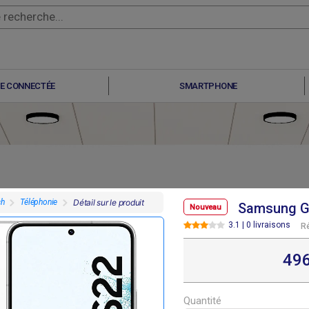
E CONNECTÉE
SMARTPHONE
ch
Téléphonie
Détail sur le produit
Samsung Ga
Nouveau
3.1 | 0 livraisons
R
F
F
F
F
07 800
307 800
291 600
291 600
49
Quantité