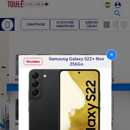
⚲
ACCESSOIRE
SAMSUNG
TELEPHONE
SMARTPHONE
SMARTPHONE
GALAXY
FIXE
✕
Samsung Galaxy S22+ Noir
Nouveau
256Go
F
F
F
F
F
307 800
307 800
307 800
307 800
291 600
F
F
F
F
F
291 600
291 600
291 600
302 400
302 400