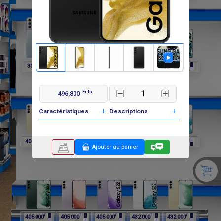
F
F
F
F
F
302 400
297 000
297 000
297 000
405 000
Fcfa
496,800
+
+
Caractéristiques
Descriptions
F
F
F
F
F
405 000
405 000
405 000
405 000
405 000
Ajouter au panier
F
F
F
F
F
405 000
405 000
405 000
432 000
432 000