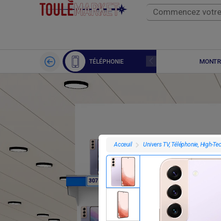
APPLE WATCH
MONTR
TÉLÉPHONIE
Univers TV, Téléphonie, High-Te
Acceuil
F
F
307 800
307 800
3