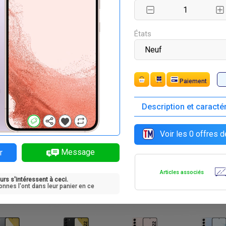
F
F
F
F
02 400
297 000
297 000
297 000
États
Paiement
Description et caracté
F
F
F
F
5 000
405 000
405 000
405 000
Voir les
0
offres d
Message
r
Articles associés
urs s'intéressent à ceci.
F
F
F
F
2 000
432 000
432 000
432 000
onnes l'ont dans leur panier en ce