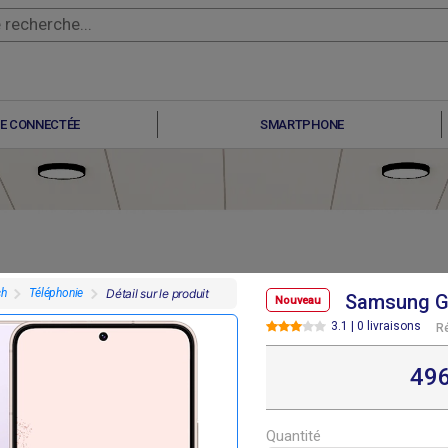
E CONNECTÉE
SMARTPHONE
ch
Téléphonie
Détail sur le produit
Samsung Ga
Nouveau
3.1 | 0 livraisons
R
F
F
F
F
07 800
307 800
291 600
291 600
49
Quantité