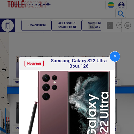
⚲
ACCESSOIRE
SAMSUNG
TELEPHONE
SMARTPHONE
SMARTPHONE
GALAXY
FIXE
✕
Samsung Galaxy S22 Ultra
Nouveau
Bour.126
F
F
F
F
F
307 800
307 800
307 800
307 800
291 600
F
F
F
F
F
291 600
291 600
291 600
302 400
302 400