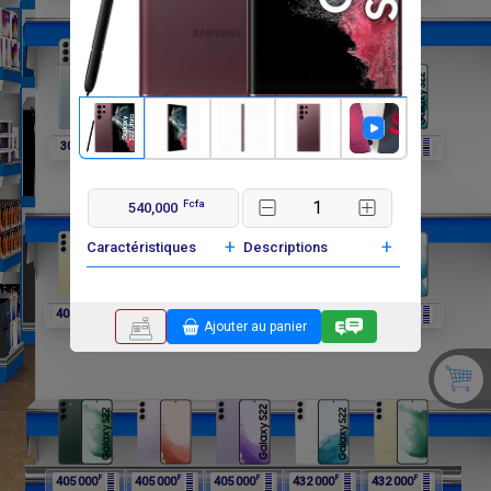
F
F
F
F
F
302 400
297 000
297 000
297 000
405 000
Fcfa
540,000
+
+
Caractéristiques
Descriptions
F
F
F
F
F
405 000
405 000
405 000
405 000
405 000
Ajouter au panier
F
F
F
F
F
405 000
405 000
405 000
432 000
432 000