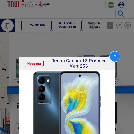
⚲
ACCESSOIRE
SAMSUNG
TELEPHONE
SMARTPHONE
SMARTPHONE
GALAXY
FIXE
✕
Tecno Camon 18 Premier
Nouveau
Vert 256
F
F
F
F
F
78 000
78 000
78 000
236 400
236 400
F
F
F
F
F
0
0
0
138 000
138 000