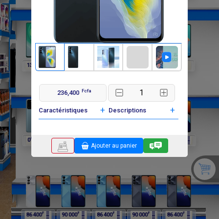
F
F
F
F
F
138 000
192 000
192 000
0
0
Fcfa
236,400
+
+
Caractéristiques
Descriptions
F
F
F
F
F
0
0
264 000
264 000
90 000
Ajouter au panier
F
F
F
F
F
86 400
90 000
86 400
90 000
86 400