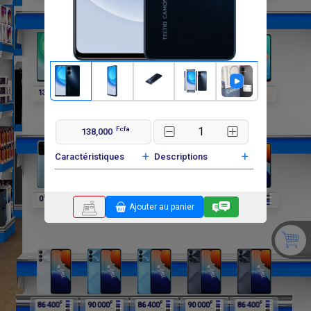
F
F
F
F
F
138 000
192 000
192 000
0
0
Fcfa
138,000
+
+
Caractéristiques
Descriptions
F
F
F
F
F
0
0
264 000
264 000
90 000
Ajouter au panier
F
F
F
F
F
86 400
90 000
86 400
90 000
86 400