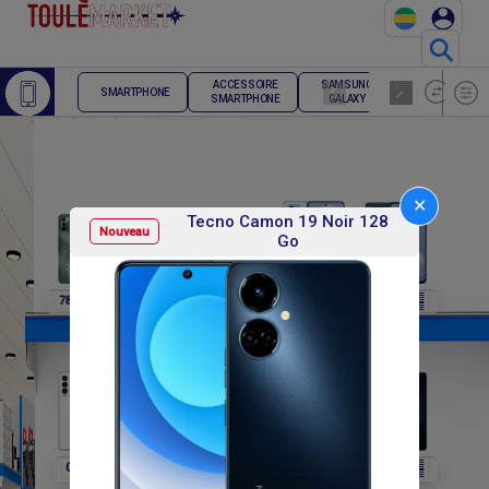
⚲
ACCESSOIRE
SAMSUNG
TELEPHONE
SMARTPHONE
SMARTPHONE
GALAXY
FIXE
✕
Tecno Camon 19 Noir 128
Nouveau
Go
F
F
F
F
F
78 000
78 000
78 000
236 400
236 400
F
F
F
F
F
0
0
0
138 000
138 000