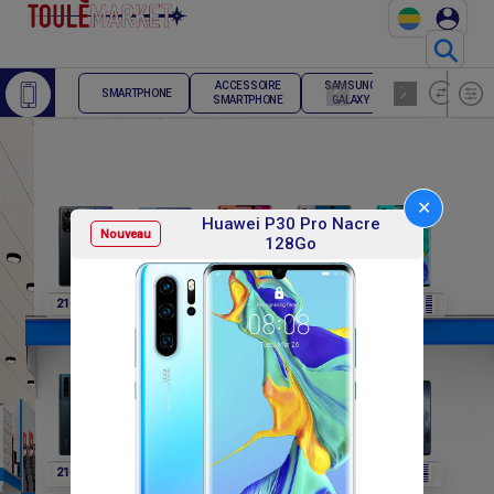
⚲
ACCESSOIRE
SAMSUNG
TELEPHONE
SMARTPHONE
SMARTPHONE
GALAXY
FIXE
✕
Huawei P30 Pro Nacre
Nouveau
128Go
F
F
F
F
F
216 000
216 000
216 000
216 000
216 000
F
F
F
F
F
216 000
216 000
216 000
564 000
564 000