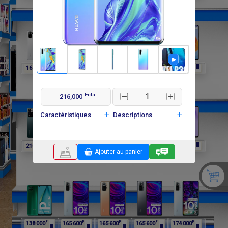
F
F
F
F
F
162 000
162 000
162 000
210 000
210 000
Fcfa
216,000
+
+
Caractéristiques
Descriptions
F
F
F
F
F
210 000
198 000
198 000
138 000
138 000
Ajouter au panier
F
F
F
F
F
138 000
165 600
165 600
165 600
174 000