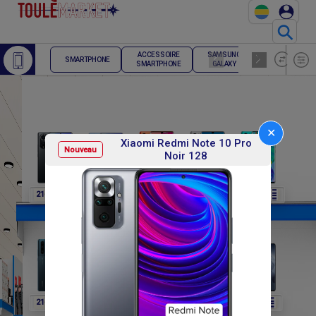
⚲
ACCESSOIRE
SAMSUNG
TELEPHONE
SMARTPHONE
SMARTPHONE
GALAXY
FIXE
✕
Xiaomi Redmi Note 10 Pro
Nouveau
Noir 128
F
F
F
F
F
216 000
216 000
216 000
216 000
216 000
F
F
F
F
F
216 000
216 000
216 000
564 000
564 000