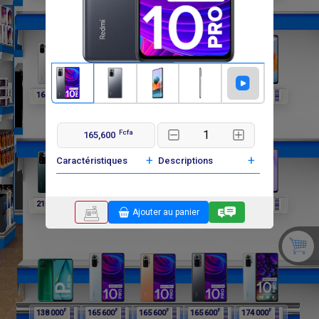
F
F
F
F
F
162 000
162 000
162 000
210 000
210 000
Fcfa
165,600
+
+
Caractéristiques
Descriptions
F
F
F
F
F
210 000
198 000
198 000
138 000
138 000
Ajouter au panier
F
F
F
F
F
138 000
165 600
165 600
165 600
174 000