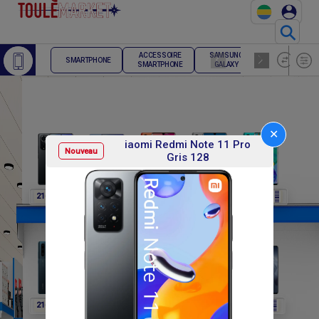
⚲
ACCESSOIRE
SAMSUNG
TELEPHONE
SMARTPHONE
SMARTPHONE
GALAXY
FIXE
✕
iaomi Redmi Note 11 Pro
Nouveau
Gris 128
F
F
F
F
F
216 000
216 000
216 000
216 000
216 000
F
F
F
F
F
216 000
216 000
216 000
564 000
564 000