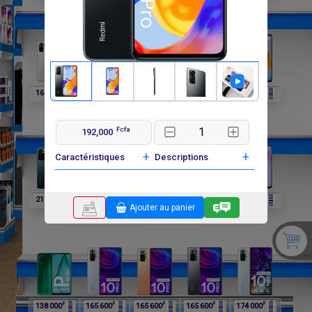
F
F
F
F
F
162 000
162 000
162 000
210 000
210 000
Fcfa
192,000
+
+
Caractéristiques
Descriptions
F
F
F
F
F
210 000
198 000
198 000
138 000
138 000
Ajouter au panier
F
F
F
F
F
138 000
165 600
165 600
165 600
174 000