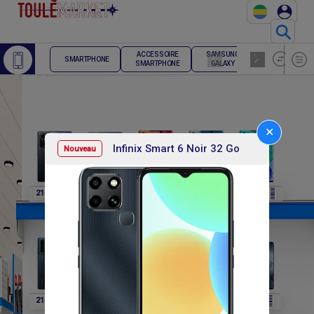
⚲
ACCESSOIRE
SAMSUNG
TELEPHONE
SMARTPHONE
SMARTPHONE
GALAXY
FIXE
✕
Infinix Smart 6 Noir 32 Go
Nouveau
F
F
F
F
F
216 000
216 000
216 000
216 000
216 000
F
F
F
F
F
216 000
216 000
216 000
564 000
564 000