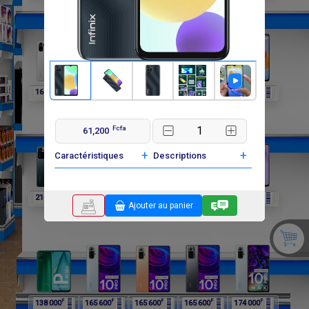
F
F
F
F
F
162 000
162 000
162 000
210 000
210 000
Fcfa
61,200
+
+
Caractéristiques
Descriptions
F
F
F
F
F
210 000
198 000
198 000
138 000
138 000
Ajouter au panier
F
F
F
F
F
138 000
165 600
165 600
165 600
174 000