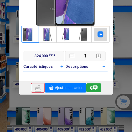
F
F
F
F
F
302 400
297 000
297 000
297 000
405 000
Fcfa
324,000
+
+
Caractéristiques
Descriptions
F
F
F
F
F
405 000
405 000
405 000
405 000
405 000
Ajouter au panier
F
F
F
F
F
405 000
405 000
405 000
432 000
432 000