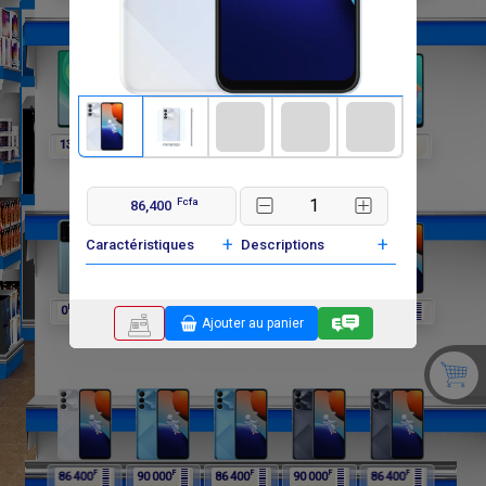
F
F
F
F
F
138 000
192 000
192 000
0
0
Fcfa
86,400
+
+
Caractéristiques
Descriptions
F
F
F
F
F
0
0
264 000
264 000
90 000
Ajouter au panier
F
F
F
F
F
86 400
90 000
86 400
90 000
86 400