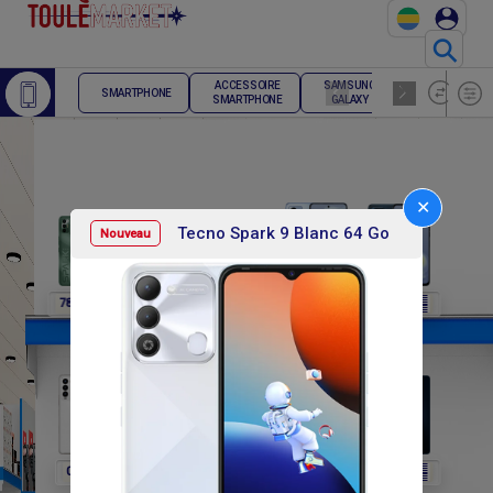
⚲
ACCESSOIRE
SAMSUNG
TELEPHONE
SMARTPHONE
SMARTPHONE
GALAXY
FIXE
✕
Tecno Spark 9 Blanc 64 Go
Nouveau
F
F
F
F
F
78 000
78 000
78 000
236 400
236 400
F
F
F
F
F
0
0
0
138 000
138 000