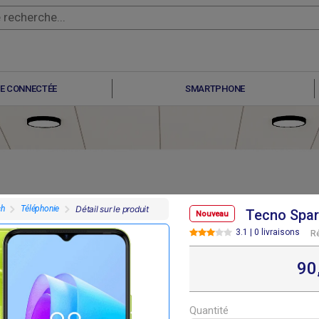
E CONNECTÉE
SMARTPHONE
ch
Téléphonie
Détail sur le produit
Tecno Spar
Nouveau
3.1 | 0 livraisons
R
F
F
F
F
 000
236 400
236 400
0
90
Quantité