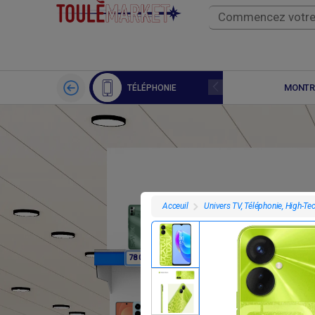
APPLE WATCH
MONTR
TÉLÉPHONIE
Univers TV, Téléphonie, High-Te
Acceuil
F
F
78 000
78 000
78