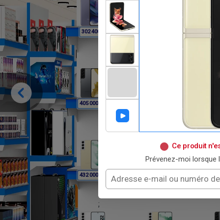
F
F
302 400
302 400
3
F
F
405 000
405 000
40
Ce produit n'e
Prévenez-moi lorsque l
F
F
432 000
432 000
43
;