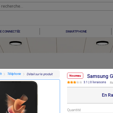
E CONNECTÉE
SMARTPHONE
ch
Téléphonie
Détail sur le produit
Samsung Ga
Nouveau
3.1 | 0 livraisons
R
F
F
F
F
07 800
307 800
291 600
291 600
En Ra
Quantité