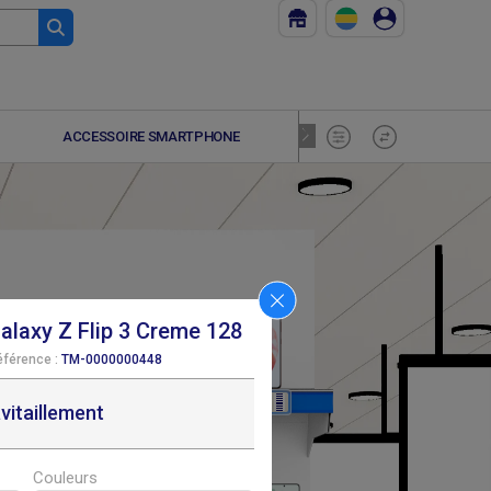
ACCESSOIRE SMARTPHONE
SAMSUNG GA
laxy Z Flip 3 Creme 128
éférence :
TM-0000000448
F
F
291 600
291 600
vitaillement
Couleurs