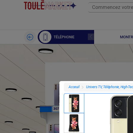
APPLE WATCH
MONTR
TÉLÉPHONIE
Univers TV, Téléphonie, High-Te
Acceuil
F
F
307 800
307 800
3