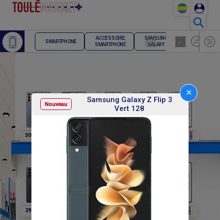
⚲
ACCESSOIRE
SAMSUNG
TELEPHONE
SMARTPHONE
SMARTPHONE
GALAXY
FIXE
✕
Samsung Galaxy Z Flip 3
Nouveau
Vert 128
F
F
F
F
F
307 800
307 800
307 800
307 800
291 600
F
F
F
F
F
291 600
291 600
291 600
302 400
302 400