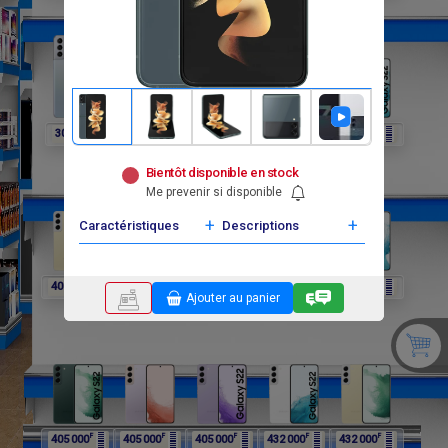
F
F
F
F
F
302 400
297 000
297 000
297 000
405 000
Bientôt disponible en stock
Me prevenir si disponible
+
+
Caractéristiques
Descriptions
F
F
F
F
F
405 000
405 000
405 000
405 000
405 000
Ajouter au panier
F
F
F
F
F
405 000
405 000
405 000
432 000
432 000