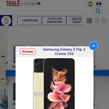
⚲
ACCESSOIRE
SAMSUNG
TELEPHONE
SMARTPHONE
SMARTPHONE
GALAXY
FIXE
✕
Samsung Galaxy Z Flip 3
Nouveau
Creme 256
F
F
F
F
F
307 800
307 800
307 800
307 800
291 600
F
F
F
F
F
291 600
291 600
291 600
302 400
302 400