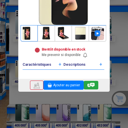
F
F
F
F
F
302 400
297 000
297 000
297 000
405 000
Bientôt disponible en stock
Me prevenir si disponible
+
+
Caractéristiques
Descriptions
F
F
F
F
F
405 000
405 000
405 000
405 000
405 000
Ajouter au panier
F
F
F
F
F
405 000
405 000
405 000
432 000
432 000