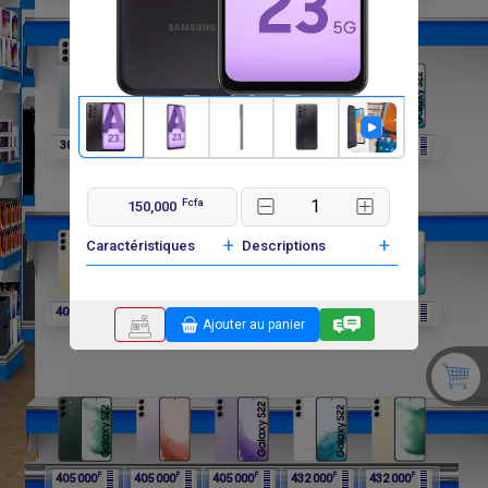
F
F
F
F
F
302 400
297 000
297 000
297 000
405 000
Fcfa
150,000
+
+
Caractéristiques
Descriptions
F
F
F
F
F
405 000
405 000
405 000
405 000
405 000
Ajouter au panier
F
F
F
F
F
405 000
405 000
405 000
432 000
432 000