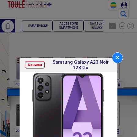
⚲
ACCESSOIRE
SAMSUNG
TELEPHONE
SMARTPHONE
SMARTPHONE
GALAXY
FIXE
✕
Samsung Galaxy A23 Noir
Nouveau
128 Go
F
F
F
F
F
307 800
307 800
307 800
307 800
291 600
F
F
F
F
F
291 600
291 600
291 600
302 400
302 400