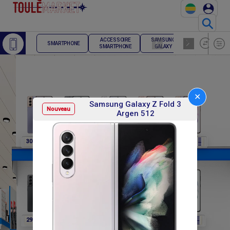
⚲
ACCESSOIRE
SAMSUNG
TELEPHONE
SMARTPHONE
SMARTPHONE
GALAXY
FIXE
✕
Samsung Galaxy Z Fold 3
Nouveau
Argen 512
F
F
F
F
F
307 800
307 800
307 800
307 800
291 600
F
F
F
F
F
291 600
291 600
291 600
302 400
302 400