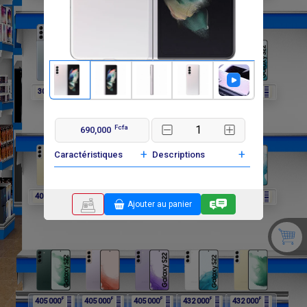
F
F
F
F
F
302 400
297 000
297 000
297 000
405 000
Fcfa
690,000
+
+
Caractéristiques
Descriptions
F
F
F
F
F
405 000
405 000
405 000
405 000
405 000
Ajouter au panier
F
F
F
F
F
405 000
405 000
405 000
432 000
432 000