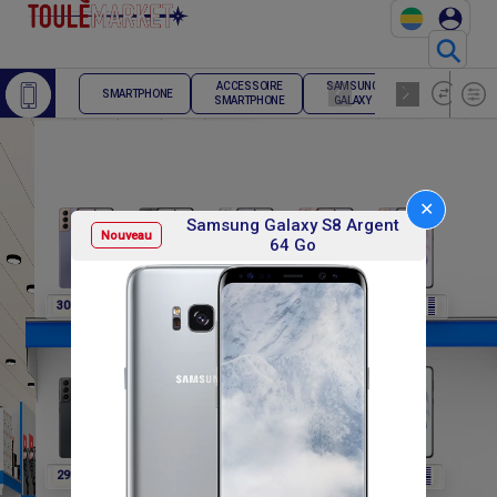
⚲
ACCESSOIRE
SAMSUNG
TELEPHONE
SMARTPHONE
SMARTPHONE
GALAXY
FIXE
✕
Samsung Galaxy S8 Argent
Nouveau
64 Go
F
F
F
F
F
307 800
307 800
307 800
307 800
291 600
F
F
F
F
F
291 600
291 600
291 600
302 400
302 400