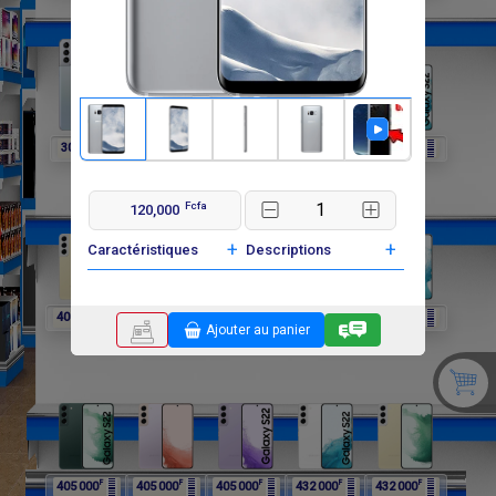
F
F
F
F
F
302 400
297 000
297 000
297 000
405 000
Fcfa
120,000
+
+
Caractéristiques
Descriptions
F
F
F
F
F
405 000
405 000
405 000
405 000
405 000
Ajouter au panier
F
F
F
F
F
405 000
405 000
405 000
432 000
432 000