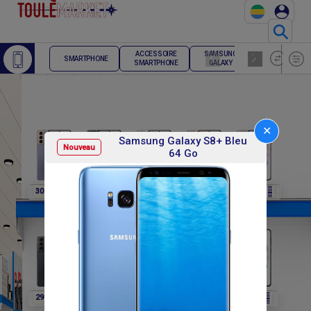
⚲
ACCESSOIRE
SAMSUNG
TELEPHONE
SMARTPHONE
SMARTPHONE
GALAXY
FIXE
✕
Samsung Galaxy S8+ Bleu
Nouveau
64 Go
F
F
F
F
F
307 800
307 800
307 800
307 800
291 600
F
F
F
F
F
291 600
291 600
291 600
302 400
302 400