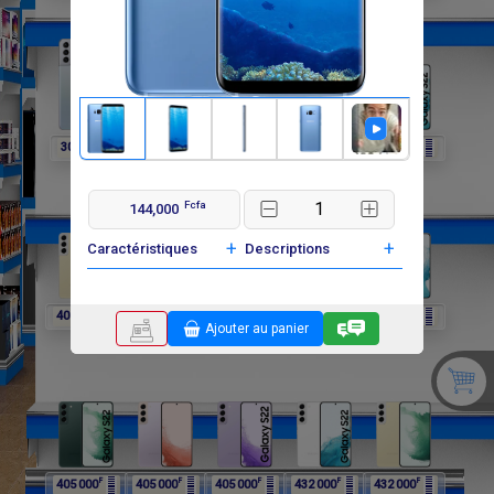
F
F
F
F
F
302 400
297 000
297 000
297 000
405 000
Fcfa
144,000
+
+
Caractéristiques
Descriptions
F
F
F
F
F
405 000
405 000
405 000
405 000
405 000
Ajouter au panier
F
F
F
F
F
405 000
405 000
405 000
432 000
432 000