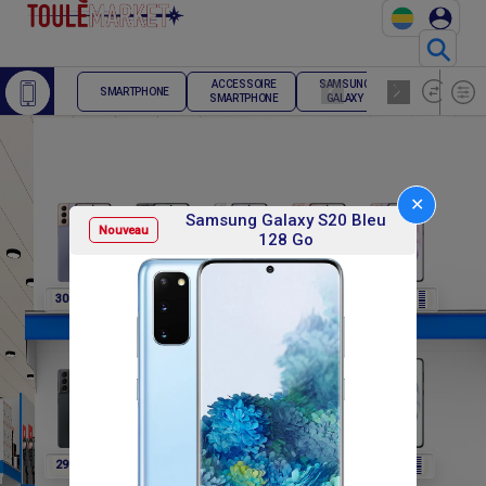
⚲
ACCESSOIRE
SAMSUNG
TELEPHONE
SMARTPHONE
SMARTPHONE
GALAXY
FIXE
✕
Samsung Galaxy S20 Bleu
Nouveau
128 Go
F
F
F
F
F
307 800
307 800
307 800
307 800
291 600
F
F
F
F
F
291 600
291 600
291 600
302 400
302 400