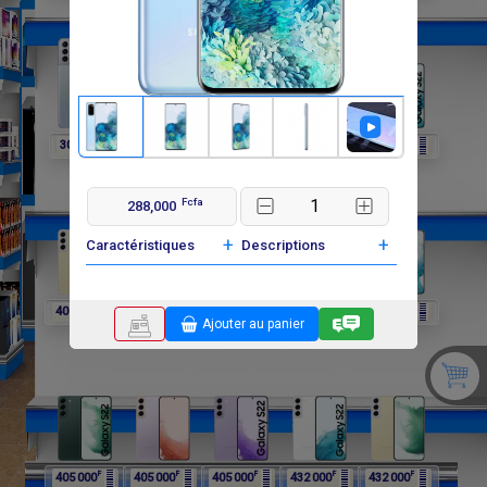
F
F
F
F
F
302 400
297 000
297 000
297 000
405 000
Fcfa
288,000
+
+
Caractéristiques
Descriptions
F
F
F
F
F
405 000
405 000
405 000
405 000
405 000
Ajouter au panier
F
F
F
F
F
405 000
405 000
405 000
432 000
432 000