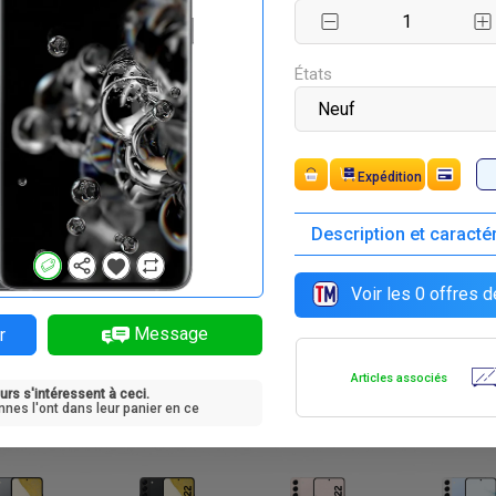
F
F
F
F
02 400
297 000
297 000
297 000
États
Expédition
Description et caracté
F
F
F
F
5 000
405 000
405 000
405 000
Voir les
0
offres d
Message
r
Articles associés
urs s'intéressent à ceci.
F
F
F
F
2 000
432 000
432 000
432 000
nnes l'ont dans leur panier en ce