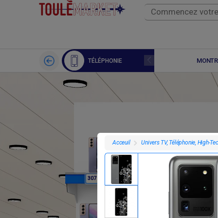
APPLE WATCH
MONTR
TÉLÉPHONIE
Univers TV, Téléphonie, High-Te
Acceuil
F
F
307 800
307 800
3