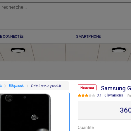
E CONNECTÉE
SMARTPHONE
ch
Téléphonie
Détail sur le produit
Samsung Ga
Nouveau
3.1 | 0 livraisons
R
F
F
F
F
07 800
307 800
291 600
291 600
36
Quantité