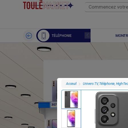
APPLE WATCH
MONTR
TÉLÉPHONIE
Univers TV, Téléphonie, High-Te
Acceuil
F
F
307 800
307 800
3