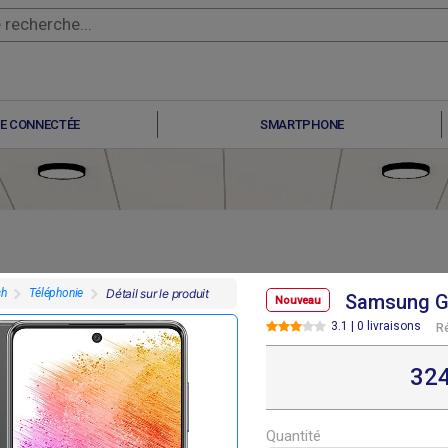
E CONNECTÉE
SMARTPHONE
ch
Téléphonie
Détail sur le produit
Samsung Ga
Nouveau
3.1 | 0 livraisons
R
F
F
F
F
07 800
307 800
291 600
291 600
32
Quantité