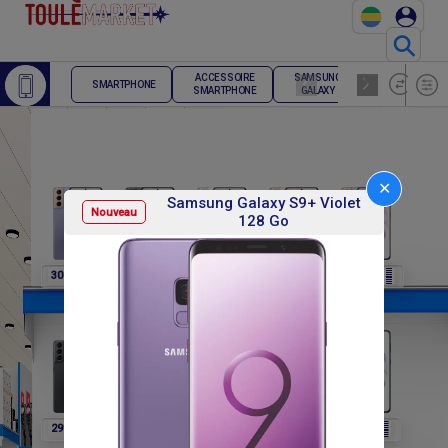
⚲
ACCESSOIRE
SAMSUNG
TELEPHONE
SMARTPHONE
SMARTPHONE
GALAXY
FIXE
✕
Samsung Galaxy S9+ Violet
Nouveau
128 Go
F
F
F
F
F
307 800
307 800
307 800
307 800
291 600
F
F
F
F
F
291 600
291 600
291 600
302 400
302 400