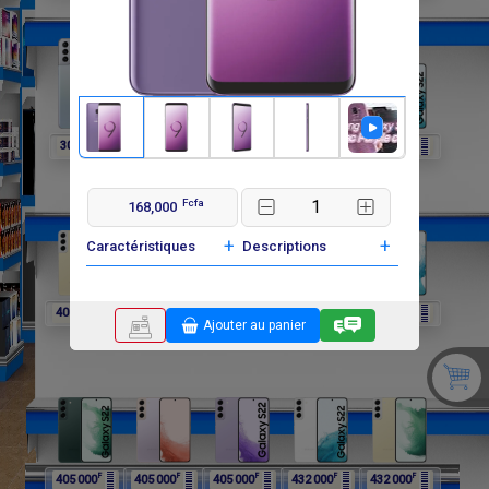
F
F
F
F
F
302 400
297 000
297 000
297 000
405 000
Fcfa
168,000
+
+
Caractéristiques
Descriptions
F
F
F
F
F
405 000
405 000
405 000
405 000
405 000
Ajouter au panier
F
F
F
F
F
405 000
405 000
405 000
432 000
432 000