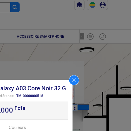
ACCESSOIRE SMARTPHONE
SAMSUNG GA
laxy A03 Core Noir 32 G
éférence :
TM-0000000518
Fcfa
F
F
291 600
291 600
,000
Couleurs