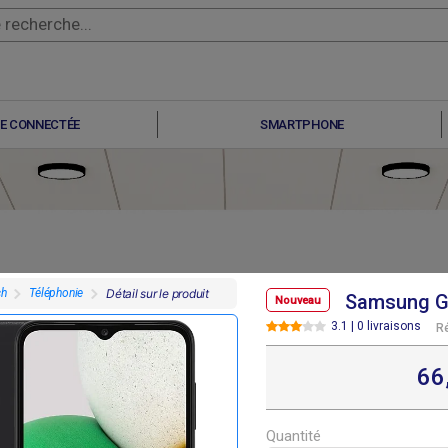
E CONNECTÉE
SMARTPHONE
ch
Téléphonie
Détail sur le produit
Samsung Ga
Nouveau
3.1 | 0 livraisons
R
F
F
F
F
07 800
307 800
291 600
291 600
66
Quantité