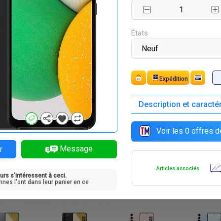
F
F
F
F
02 400
297 000
297 000
297 000
États
Paiement
Description et caracté
F
F
F
F
5 000
405 000
405 000
405 000
Voir les
0
offres d
Message
r
Articles associés
urs s'intéressent à ceci.
F
F
F
F
2 000
432 000
432 000
432 000
nnes l'ont dans leur panier en ce