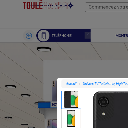
APPLE WATCH
MONTR
TÉLÉPHONIE
Univers TV, Téléphonie, High-Te
Acceuil
F
F
307 800
307 800
3