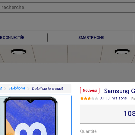
E CONNECTÉE
SMARTPHONE
ch
Téléphonie
Détail sur le produit
Samsung Ga
Nouveau
3.1 | 0 livraisons
R
F
F
F
F
07 800
307 800
291 600
291 600
10
Quantité