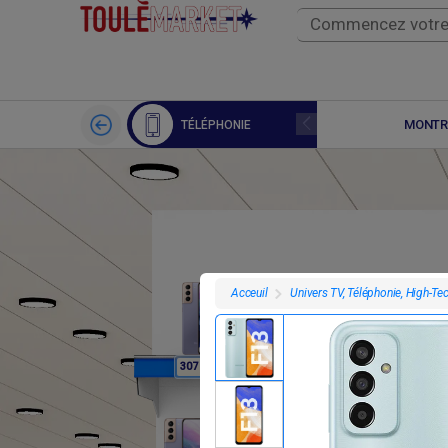
APPLE WATCH
MONTR
TÉLÉPHONIE
Univers TV, Téléphonie, High-Te
Acceuil
F
F
307 800
307 800
3