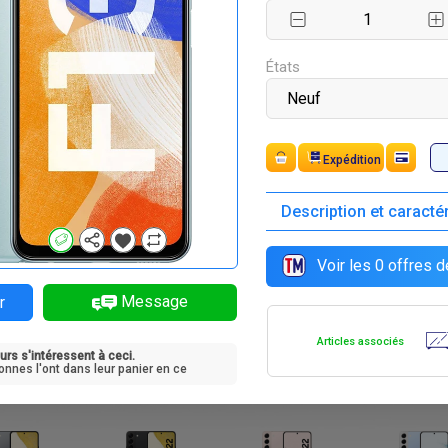
F
F
F
F
02 400
297 000
297 000
297 000
États
Expédition
Description et caracté
F
F
F
F
5 000
405 000
405 000
405 000
Voir les
0
offres d
Message
r
Articles associés
urs s'intéressent à ceci.
F
F
F
F
2 000
432 000
432 000
432 000
onnes l'ont dans leur panier en ce