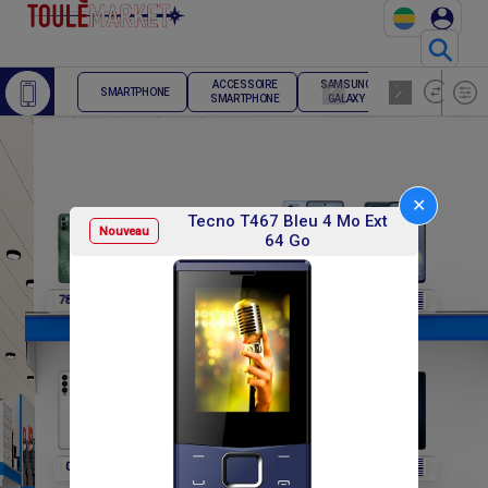
⚲
ACCESSOIRE
SAMSUNG
TELEPHONE
SMARTPHONE
SMARTPHONE
GALAXY
FIXE
✕
Tecno T467 Bleu 4 Mo Ext
Nouveau
64 Go
F
F
F
F
F
78 000
78 000
78 000
236 400
236 400
F
F
F
F
F
0
0
0
138 000
138 000