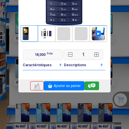
F
F
F
F
F
138 000
192 000
192 000
0
0
Fcfa
18,000
+
+
Caractéristiques
Descriptions
F
F
F
F
F
0
0
264 000
264 000
90 000
Ajouter au panier
F
F
F
F
F
86 400
90 000
86 400
90 000
86 400