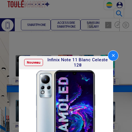
⚲
ACCESSOIRE
SAMSUNG
TELEPHONE
SMARTPHONE
SMARTPHONE
GALAXY
FIXE
✕
Infinix Note 11 Blanc Celeste
Nouveau
128
F
F
F
F
F
216 000
216 000
216 000
216 000
216 000
F
F
F
F
F
216 000
216 000
216 000
564 000
564 000