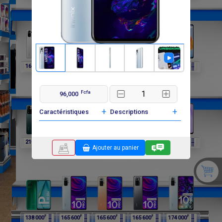
F
F
F
F
F
162 000
162 000
162 000
210 000
210 000
Fcfa
96,000
+
+
Caractéristiques
Descriptions
F
F
F
F
F
210 000
198 000
198 000
138 000
138 000
Ajouter au panier
F
F
F
F
F
138 000
165 600
165 600
165 600
174 000