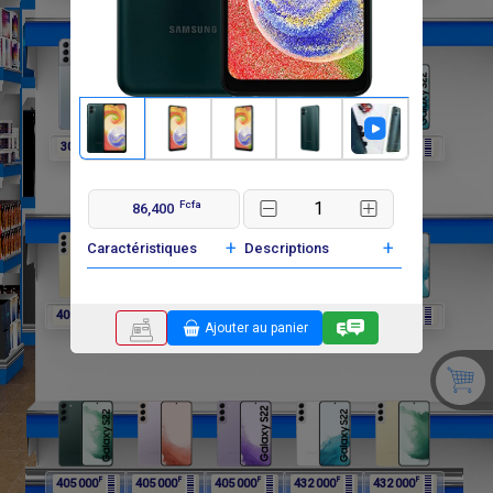
F
F
F
F
F
302 400
297 000
297 000
297 000
405 000
Fcfa
86,400
+
+
Caractéristiques
Descriptions
F
F
F
F
F
405 000
405 000
405 000
405 000
405 000
Ajouter au panier
F
F
F
F
F
405 000
405 000
405 000
432 000
432 000