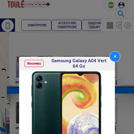
⚲
ACCESSOIRE
SAMSUNG
TELEPHONE
SMARTPHONE
SMARTPHONE
GALAXY
FIXE
✕
Samsung Galaxy A04 Vert
Nouveau
64 Go
F
F
F
F
F
307 800
307 800
307 800
307 800
291 600
F
F
F
F
F
291 600
291 600
291 600
302 400
302 400