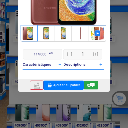
F
F
F
F
F
302 400
297 000
297 000
297 000
405 000
Fcfa
114,000
+
+
Caractéristiques
Descriptions
F
F
F
F
F
405 000
405 000
405 000
405 000
405 000
Ajouter au panier
F
F
F
F
F
405 000
405 000
405 000
432 000
432 000