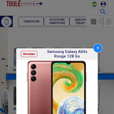
⚲
ACCESSOIRE
SAMSUNG
TELEPHONE
SMARTPHONE
SMARTPHONE
GALAXY
FIXE
✕
Samsung Galaxy A04s
Nouveau
Rouge 128 Go
F
F
F
F
F
307 800
307 800
307 800
307 800
291 600
F
F
F
F
F
291 600
291 600
291 600
302 400
302 400