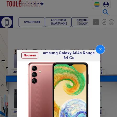
⚲
ACCESSOIRE
SAMSUNG
TELEPHONE
SMARTPHONE
SMARTPHONE
GALAXY
FIXE
✕
amsung Galaxy A04s Rouge
Nouveau
64 Go
F
F
F
F
F
307 800
307 800
307 800
307 800
291 600
F
F
F
F
F
291 600
291 600
291 600
302 400
302 400