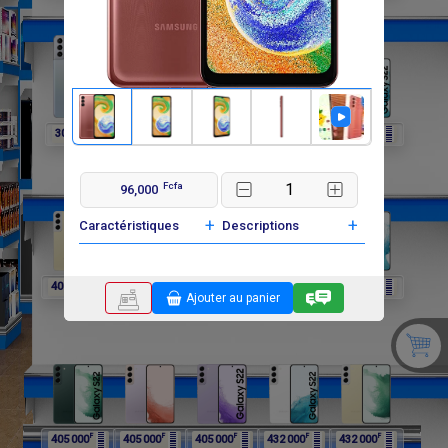
F
F
F
F
F
302 400
297 000
297 000
297 000
405 000
Fcfa
96,000
+
+
Caractéristiques
Descriptions
F
F
F
F
F
405 000
405 000
405 000
405 000
405 000
Ajouter au panier
F
F
F
F
F
405 000
405 000
405 000
432 000
432 000